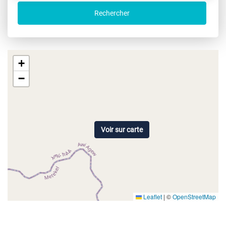
Rechercher
+
−
Voir sur carte
Leaflet
|
©
OpenStreetMap